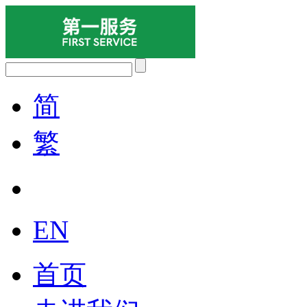
简
繁
EN
首页