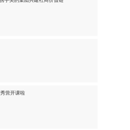
)新秀营开课啦