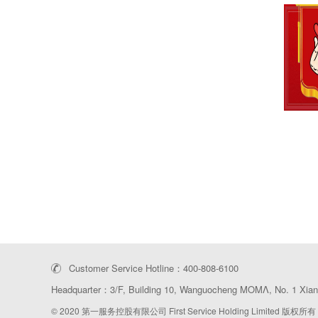
Customer Service Hotline：400-808-6100
Headquarter：3/F, Building 10, Wanguocheng MOMΛ, No. 1 Xiang
© 2020 第一服务控股有限公司 First Service Holding Limited 版权所有