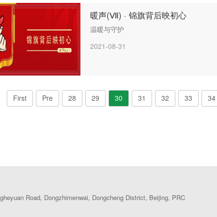
暖声(Ⅶ) · 锦旗背后映初心
温暖与守护
2021-08-31
First
Pre
28
29
30
31
32
33
34
heyuan Road, Dongzhimenwai, Dongcheng District, Beijing, PRC